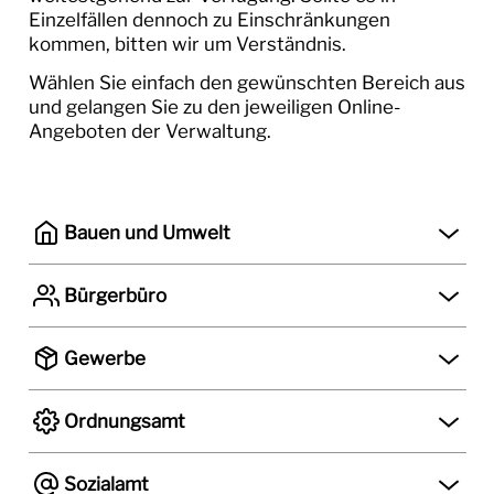
Online-Service
Einzelfällen dennoch zu Einschränkungen
kommen, bitten wir um Verständnis.
Satzungen/Verordnungen
Wählen Sie einfach den gewünschten Bereich aus
Schäden melden
und gelangen Sie zu den jeweiligen Online-
Angeboten der Verwaltung.
Lebenslagen
Ausschreibungen
Bauen und Umwelt
WIRTSCHAFT
Bürgerbüro
STELLEN & AUSBILDUNG
BAUEN & UMWELT
Gewerbe
LEBEN IN LORSCH
Ordnungsamt
KULTUR
Sozialamt