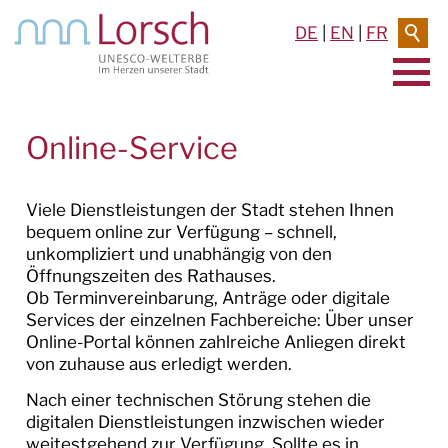
DE
|
EN
|
FR
AKTUELLES & TERMINE
Online-Service
RATHAUS & SERVICE
Viele Dienstleistungen der Stadt stehen Ihnen
RATHAUS
bequem online zur Verfügung – schnell,
unkompliziert und unabhängig von den
POLITIK
Öffnungszeiten des Rathauses.
Ob Terminvereinbarung, Anträge oder digitale
Services der einzelnen Fachbereiche: Über unser
SERVICE
Online-Portal können zahlreiche Anliegen direkt
von zuhause aus erledigt werden.
Dienstleistungen A-Z
Nach einer technischen Störung stehen die
Formulare und Anträge
digitalen Dienstleistungen inzwischen wieder
weitestgehend zur Verfügung. Sollte es in