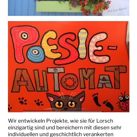
MUSEEN
FREUNDE IN EUROPA
KULTURPROJEKTE
Bienen- und Dichterprojekt
Pfingstrosenprojekt
Tabakprojekt
THEATER SAPPERLOT
TOURISMUS
Wir entwickeln Projekte, wie sie für Lorsch
einzigartig sind und bereichern mit diesen sehr
individuellen und geschichtlich verankerten