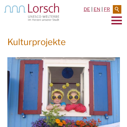
DE
|
EN
|
FR
AKTUELLES & TERMINE
Kulturprojekte
RATHAUS & SERVICE
BAUEN & UMWELT
LEBEN IN LORSCH
KULTUR
UNESCO-WELTKULTURERBE
STADTFESTE