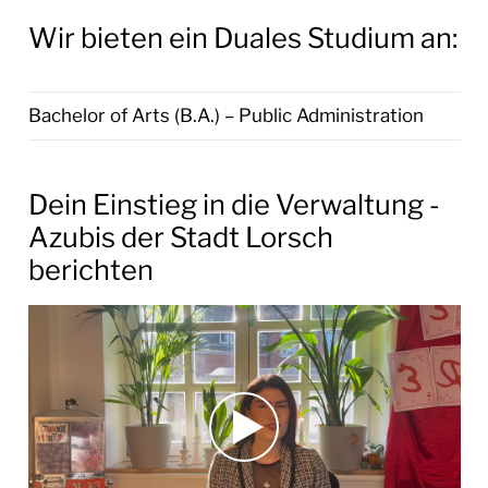
Stellenangebote
Wir bieten ein Duales Studium an:
Ausbildung/Duales Studium
Freiwilligendienste und Praktika
Bachelor of Arts (B.A.) – Public Administration
BAUEN & UMWELT
Dein Einstieg in die Verwaltung -
LEBEN IN LORSCH
Azubis der Stadt Lorsch
berichten
KULTUR
TOURISMUS