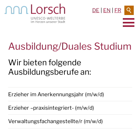
DE
|
EN
|
FR
AKTUELLES & TERMINE
Ausbildung/Duales Studium
RATHAUS & SERVICE
Wir bieten folgende
Ausbildungsberufe an:
RATHAUS
POLITIK
Erzieher im Anerkennungsjahr (m/w/d)
SERVICE
Erzieher –praxisintegriert- (m/w/d)
WIRTSCHAFT
Verwaltungsfachangestellte/r (m/w/d)
STELLEN & AUSBILDUNG