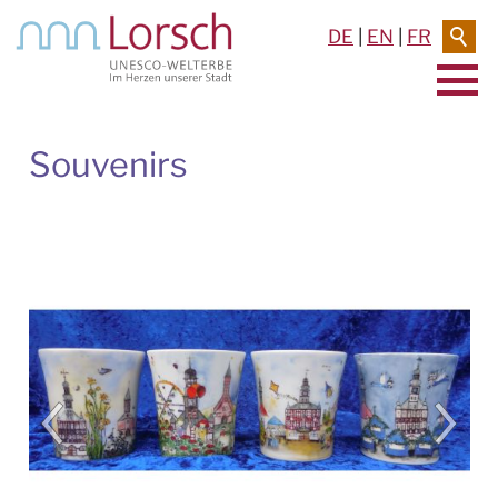
DE
|
EN
|
FR
AKTUELLES & TERMINE
Souvenirs
RATHAUS & SERVICE
BAUEN & UMWELT
LEBEN IN LORSCH
KULTUR
TOURISMUS
INFORMATIONEN & BUCHUNGEN