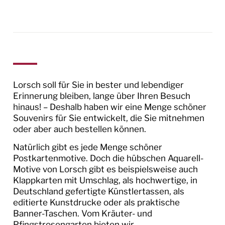
ÜBERNACHTEN
ESSEN & EINKAUFEN
Gastronomie
Einzelhandel
Lorsch soll für Sie in bester und lebendiger
Erinnerung bleiben, lange über Ihren Besuch
Souvenirs
hinaus! – Deshalb haben wir eine Menge schöner
Souvenirs für Sie entwickelt, die Sie mitnehmen
PFINGSTROSENGARTEN
oder aber auch bestellen können.
Natürlich gibt es jede Menge schöner
UNESCO GEO-NATURPARK BERGSTRASSE O
Postkartenmotive. Doch die hübschen Aquarell-
DENWALD
Motive von Lorsch gibt es beispielsweise auch
Klappkarten mit Umschlag, als hochwertige, in
NATURSCHUTZZENTRUM BERGSTRASSE N
Deutschland gefertigte Künstlertassen, als
ZB
editierte Kunstdrucke oder als praktische
Banner-Taschen. Vom Kräuter- und
ALLE FLYER AUF EINEN BLICK
Pfingstrosengarten bieten wir