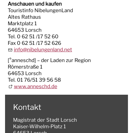
Anschauen und kaufen
Touristinfo NibelungenLand
Altes Rathaus
Marktplatz 1
64653 Lorsch
Tel. 0 62 51 /17 52 60
Fax 0 62 51 /17 52 626
nf
n
b
l
ng
nl
nd
n
t
[°anneschd] – der Laden zur Region
Römerstraße 1
64653 Lorsch
Tel. 01 76/51 39 56 58
www.anneschd.de
Kontakt
Magistrat der Stadt Lorsch
Kaiser-Wilhelm-Platz 1
64653 Lorsch