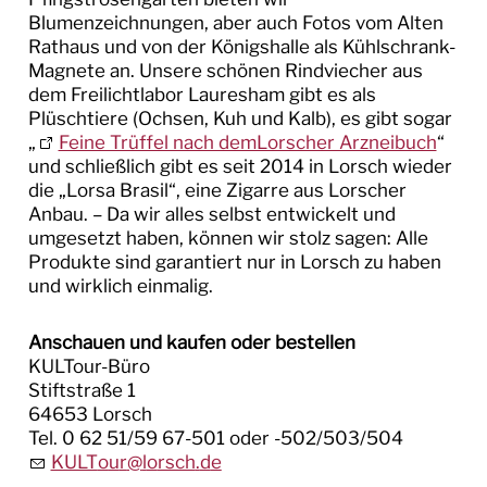
Blumenzeichnungen, aber auch Fotos vom Alten
GÄSTEBEFRAGUNG 2026
Rathaus und von der Königshalle als Kühlschrank-
Magnete an. Unsere schönen Rindviecher aus
dem Freilichtlabor Lauresham gibt es als
Plüschtiere (Ochsen, Kuh und Kalb), es gibt sogar
„
Feine Trüffel nach demLorscher Arzneibuch
“
und schließlich gibt es seit 2014 in Lorsch wieder
die „Lorsa Brasil“, eine Zigarre aus Lorscher
Anbau. – Da wir alles selbst entwickelt und
umgesetzt haben, können wir stolz sagen: Alle
Produkte sind garantiert nur in Lorsch zu haben
und wirklich einmalig.
Anschauen und kaufen oder bestellen
KULTour-Büro
Stiftstraße 1
64653 Lorsch
Tel. 0 62 51/59 67-501 oder -502/503/504
KULT
r
l
rsch
d