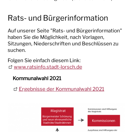
Sitzungstermine
SERVICE
Rats- und Bürgerinformation
WIRTSCHAFT
Auf unserer Seite "Rats- und Bürgerinformation"
haben Sie die Möglichkeit, nach Vorlagen,
STELLEN & AUSBILDUNG
Sitzungen, Niederschriften und Beschlüssen zu
suchen.
BAUEN & UMWELT
Folgen Sie einfach diesem Link:
www.ratsinfo.stadt-lorsch.de
LEBEN IN LORSCH
Kommunalwahl 2021
KULTUR
Ergebnisse der Kommunalwahl 2021
TOURISMUS