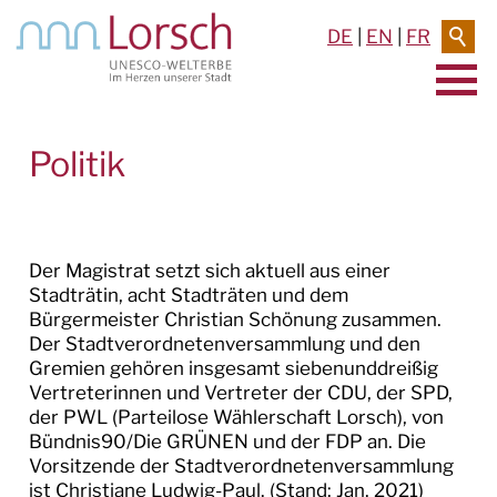
DE
|
EN
|
FR
AKTUELLES & TERMINE
Politik
RATHAUS & SERVICE
RATHAUS
Der Magistrat setzt sich aktuell aus einer
Stadträtin, acht Stadträten und dem
POLITIK
Bürgermeister Christian Schönung zusammen.
Der Stadtverordnetenversammlung und den
Gremien
Gremien gehören insgesamt siebenunddreißig
Vertreterinnen und Vertreter der CDU, der SPD,
Parteien
der PWL (Parteilose Wählerschaft Lorsch), von
Bündnis90/Die GRÜNEN und der FDP an. Die
Rats- und Bürgerinformation
Vorsitzende der Stadtverordnetenversammlung
ist Christiane Ludwig-Paul. (Stand: Jan. 2021)