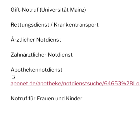
Gift-Notruf (Universität Mainz)
Haushaltspläne/Jahresabschlüsse
Rettungsdienst / Krankentransport
POLITIK
Ärztlicher Notdienst
SERVICE
Zahnärztlicher Notdienst
WIRTSCHAFT
Apothekennotdienst
STELLEN & AUSBILDUNG
aponet.de/apotheke/notdienstsuche/64653%2BLo
BAUEN & UMWELT
Notruf für Frauen und Kinder
LEBEN IN LORSCH
KULTUR
TOURISMUS