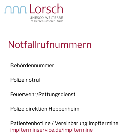
AKTUELLES & TERMINE
Notfallrufnummern
RATHAUS & SERVICE
Behördennummer
RATHAUS
Polizeinotruf
Organisationseinheiten
Feuerwehr/Rettungsdienst
Mitarbeiter*innen
Öffnungszeiten
Polizeidirektion Heppenheim
Notfallrufnummern
Patientenhotline / Vereinbarung Impftermine
impfterminservice.de/impftermine
Amtliche Bekanntmachungen