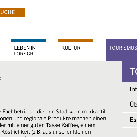
SUCHE
LEBEN IN
KULTUR
TOURISMU
LORSCH
T
l
In
Üb
ne Fachbetriebe, die den Stadtkern merkantil
ationen und regionale Produkte machen einen
Es
r mit einer guten Tasse Kaffee, einem
Köstlichkeit (z.B. aus unserer kleinen