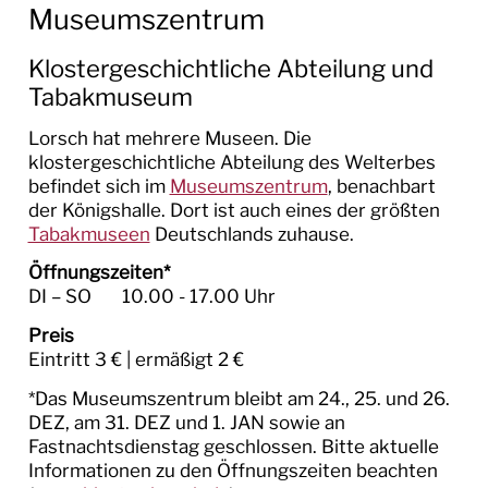
Museumszentrum
MUSEEN
Klostergeschichtliche Abteilung und
Museumszentrum
Tabakmuseum
Tabakmuseen
Lorsch hat mehrere Museen. Die
klostergeschichtliche Abteilung des Welterbes
Feuerwehrmuseum
befindet sich im
Museumszentrum
, benachbart
der Königshalle. Dort ist auch eines der größten
Dokumentation Landjudenschaft
Tabakmuseen
Deutschlands zuhause.
FREUNDE IN EUROPA
Öffnungszeiten*
DI – SO 10.00 - 17.00 Uhr
KULTURPROJEKTE
Preis
Eintritt 3 € | ermäßigt 2 €
THEATER SAPPERLOT
*Das Museumszentrum bleibt am 24., 25. und 26.
TOURISMUS
DEZ, am 31. DEZ und 1. JAN sowie an
Fastnachtsdienstag geschlossen. Bitte aktuelle
Informationen zu den Öffnungszeiten beachten