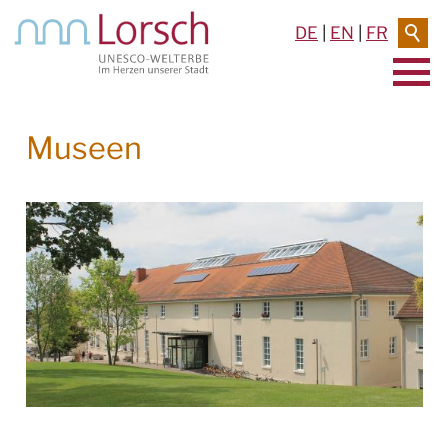
DE
|
EN
|
FR
AKTUELLES & TERMINE
Museen
RATHAUS & SERVICE
BAUEN & UMWELT
LEBEN IN LORSCH
KULTUR
UNESCO-WELTKULTURERBE
STADTFESTE