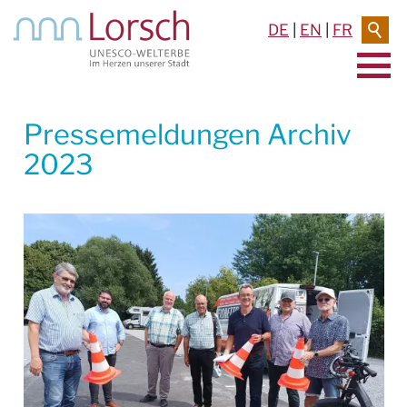
DE
|
EN
|
FR
AKTUELLES & TERMINE
Pressemeldungen Archiv
2023
VERANSTALTUNGEN
TERMINE
PRESSEMELDUNGEN
Archiv 2025
Archiv 2024
Archiv 2023