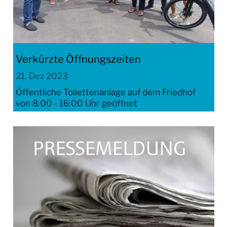
BILDERGALERIEN
WIR IN LORSCH
BAUSTELLEN IN LORSCH
Verkürzte Öffnungszeiten
BAUSTELLENTAGEBUCH
21. Dez 2023
REGENRÜCKHALTEBECKEN
Öffentliche Toilettenanlage auf dem Friedhof
von 8:00 - 16:00 Uhr geöffnet
BAUSTELLENTAGEBUCH
NIBELUNGENHALLE
BAUSTELLENTAGEBUCH PUMPWERK OST
AMTLICHE BEKANNTMACHUNGEN
RATHAUS & SERVICE
BAUEN & UMWELT