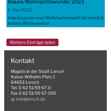
Blaues Weihnachtswunder 2023
4. Dez 2023
Impressionen vom Weihnachtsmarkt bei herrlich
kaltem Winterwetter
Weitere Einträge laden
Kontakt
Magistrat der Stadt Lorsch
Kaiser-Wilhelm-Platz 1
64653 Lorsch
Tel. 0 62 51/59 67-0
Fax 0 62 51/59 67-100
nf
l
rsch
d