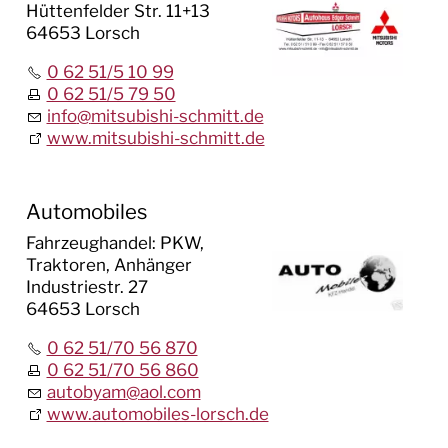
Hüttenfelder Str. 11+13
64653 Lorsch
0 62 51/5 10 99
0 62 51/5 79 50
info
@
mitsubishi-schmitt.de
www.mitsubishi-schmitt.de
Automobiles
Fahrzeughandel: PKW,
Traktoren, Anhänger
Industriestr. 27
64653 Lorsch
0 62 51/70 56 870
0 62 51/70 56 860
autobyam
@
aol.com
www.automobiles-lorsch.de