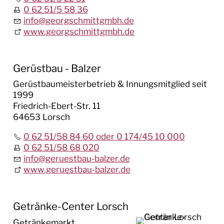
0 62 51/5 58 36
info
@
georgschmittgmbh.de
www.georgschmittgmbh.de
Gerüstbau - Balzer
Gerüstbaumeisterbetrieb & Innungsmitglied seit
1999
Friedrich-Ebert-Str. 11
64653 Lorsch
0 62 51/58 84 60 oder 0 174/45 10 000
0 62 51/58 68 020
info
@
geruestbau-balzer.de
www.geruestbau-balzer.de
Getränke-Center Lorsch
Getränkemarkt