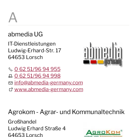
Steuersätze
STEP 2030
STELLEN & AUSBILDUNG
abmedia UG
IT-Dienstleistungen
BAUEN & UMWELT
Ludwig-Erhard-Str. 17
64653 Lorsch
LEBEN IN LORSCH
0 62 51/96 94 955
KULTUR
0 62 51/96 94 998
info
@
abmedia-germany.com
www.abmedia-germany.com
TOURISMUS
Agrokom - Agrar- und Kommunaltechnik
Großhandel
Ludwig Erhard Straße 4
64653 Lorsch