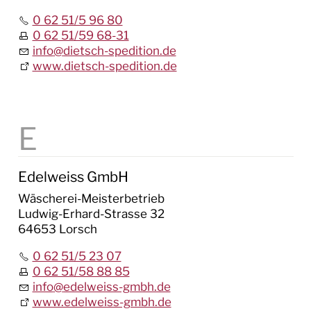
0 62 51/5 96 80
0 62 51/59 68-31
info
@
dietsch-spedition.de
www.dietsch-spedition.de
Edelweiss GmbH
Wäscherei-Meisterbetrieb
Ludwig-Erhard-Strasse 32
64653 Lorsch
0 62 51/5 23 07
0 62 51/58 88 85
info
@
edelweiss-gmbh.de
www.edelweiss-gmbh.de