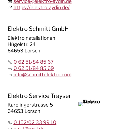
service
@
elektro-aydin.de
https://elektro-aydin.de/
Elektro Schmitt GmbH
Elektroinstallationen
Hügelstr. 24
64653 Lorsch
0 62 51/84 85 67
0 62 51/84 85 69
info
@
schmittelektro.com
Elektro Service Trayser
Karolingerstrasse 5
64653 Lorsch
0 152/02 33 99 10
e-s-t
@
mail.de