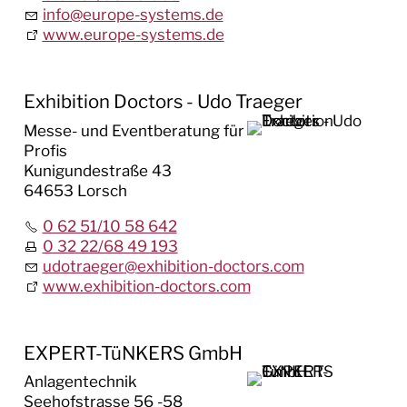
info
@
europe-systems.de
www.europe-systems.de
Exhibition Doctors - Udo Traeger
Messe- und Eventberatung für
Profis
Kunigundestraße 43
64653 Lorsch
0 62 51/10 58 642
0 32 22/68 49 193
udotraeger
@
exhibition-doctors.com
www.exhibition-doctors.com
EXPERT-TüNKERS GmbH
Anlagentechnik
Seehofstrasse 56 -58