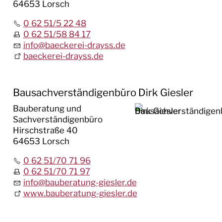
64653 Lorsch
0 62 51/5 22 48
0 62 51/58 84 17
info
@
baeckerei-drayss.de
baeckerei-drayss.de
Bausachverständigenbüro Dirk Giesler
Bauberatung und
Sachverständigenbüro
Hirschstraße 40
64653 Lorsch
0 62 51/70 71 96
0 62 51/70 71 97
info
@
bauberatung-giesler.de
www.bauberatung-giesler.de