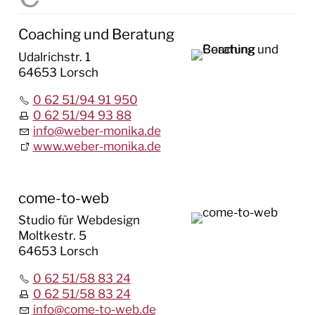
Coaching und Beratung
Udalrichstr. 1
64653 Lorsch
0 62 51/94 91 950
0 62 51/94 93 88
info
@
weber-monika.de
www.weber-monika.de
come-to-web
Studio für Webdesign
Moltkestr. 5
64653 Lorsch
0 62 51/58 83 24
0 62 51/58 83 24
info
@
come-to-web.de