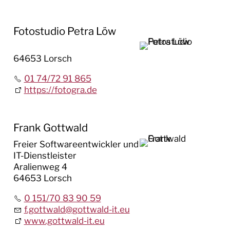
Fotostudio Petra Löw
64653 Lorsch
01 74/72 91 865
https://fotogra.de
Frank Gottwald
Freier Softwareentwickler und
IT-Dienstleister
Aralienweg 4
64653 Lorsch
0 151/70 83 90 59
f.gottwald
@
gottwald-it.eu
www.gottwald-it.eu