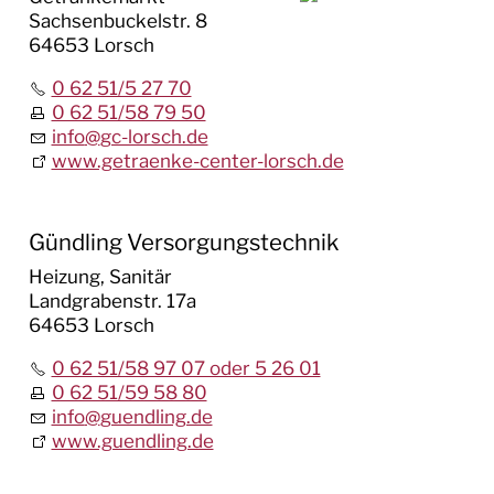
Sachsenbuckelstr. 8
64653 Lorsch
0 62 51/5 27 70
0 62 51/58 79 50
info
@
gc-lorsch.de
www.getraenke-center-lorsch.de
Gündling Versorgungstechnik
Heizung, Sanitär
Landgrabenstr. 17a
64653 Lorsch
0 62 51/58 97 07 oder 5 26 01
0 62 51/59 58 80
info
@
guendling.de
www.guendling.de