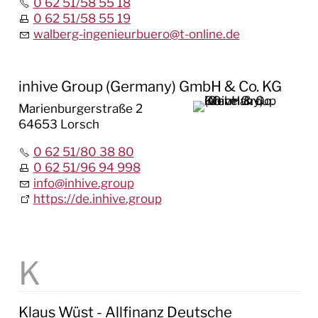
0 62 51/58 55 18
0 62 51/58 55 19
walberg-ingenieurbuero
@
t-online.de
inhive Group (Germany) GmbH & Co. KG
Marienburgerstraße 2
64653 Lorsch
0 62 51/80 38 80
0 62 51/96 94 998
info
@
inhive.group
https://de.inhive.group
Klaus Wüst - Allfinanz Deutsche