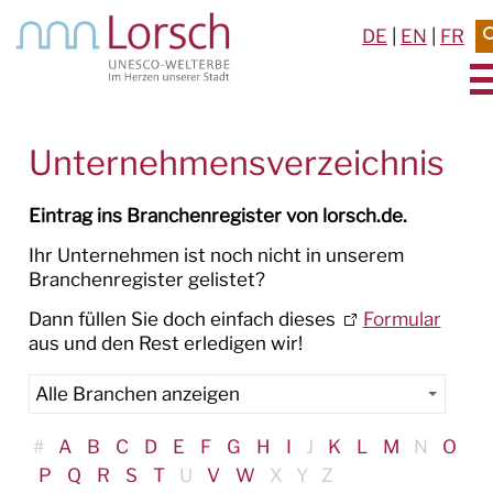
DE
|
EN
|
FR
AKTUELLES & TERMINE
Unternehmensverzeichnis
RATHAUS & SERVICE
Eintrag ins Branchenregister von lorsch.de.
RATHAUS
Ihr Unternehmen ist noch nicht in unserem
Branchenregister gelistet?
POLITIK
Dann füllen Sie doch einfach dieses
Formular
aus und den Rest erledigen wir!
SERVICE
WIRTSCHAFT
#
A
B
C
D
E
F
G
H
I
J
K
L
M
N
O
Unternehmen in Lorsch
P
Q
R
S
T
U
V
W
X
Y
Z