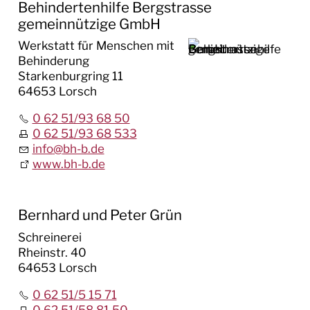
Behindertenhilfe Bergstrasse
gemeinnützige GmbH
Werkstatt für Menschen mit
Behinderung
Starkenburgring 11
64653 Lorsch
0 62 51/93 68 50
0 62 51/93 68 533
info
@
bh-b.de
www.bh-b.de
Bernhard und Peter Grün
Schreinerei
Rheinstr. 40
64653 Lorsch
0 62 51/5 15 71
0 62 51/58 81 50