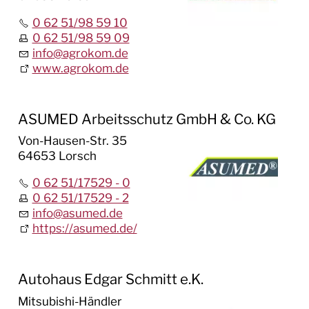
0 62 51/98 59 10
0 62 51/98 59 09
info
@
agrokom.de
www.agrokom.de
ASUMED Arbeitsschutz GmbH & Co. KG
Von-Hausen-Str. 35
64653 Lorsch
0 62 51/17529 - 0
0 62 51/17529 - 2
info
@
asumed.de
https://asumed.de/
Autohaus Edgar Schmitt e.K.
Mitsubishi-Händler