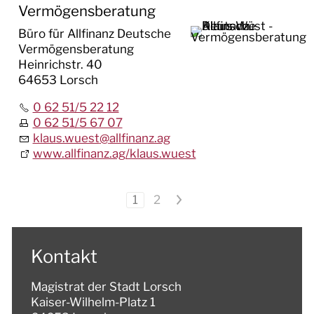
Vermögensberatung
Büro für Allfinanz Deutsche
Vermögensberatung
Heinrichstr. 40
64653 Lorsch
0 62 51/5 22 12
0 62 51/5 67 07
klaus.wuest
@
allfinanz.ag
www.allfinanz.ag/klaus.wuest
1
2
>
Kontakt
Magistrat der Stadt Lorsch
Kaiser-Wilhelm-Platz 1