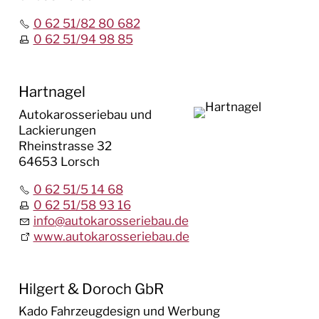
0 62 51/82 80 682
0 62 51/94 98 85
Hartnagel
Autokarosseriebau und
Lackierungen
Rheinstrasse 32
64653 Lorsch
0 62 51/5 14 68
0 62 51/58 93 16
info
@
autokarosseriebau.de
www.autokarosseriebau.de
Hilgert & Doroch GbR
Kado Fahrzeugdesign und Werbung