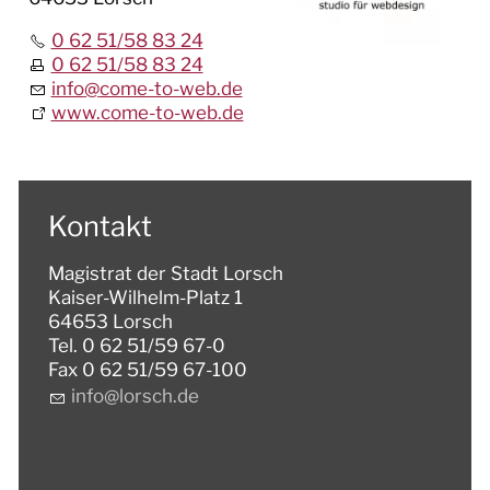
0 62 51/58 83 24
0 62 51/58 83 24
info
@
come-to-web.de
www.come-to-web.de
Kontakt
Magistrat der Stadt Lorsch
Kaiser-Wilhelm-Platz 1
64653 Lorsch
Tel. 0 62 51/59 67-0
Fax 0 62 51/59 67-100
nf
l
rsch
d