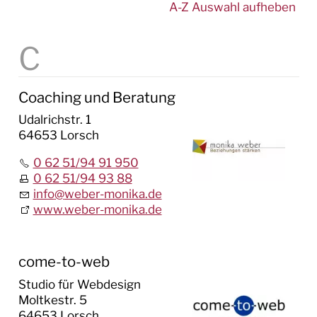
A-Z Auswahl aufheben
Steuersätze
STEP 2030
STELLEN & AUSBILDUNG
Coaching und Beratung
BAUEN & UMWELT
Udalrichstr. 1
64653 Lorsch
LEBEN IN LORSCH
0 62 51/94 91 950
KULTUR
0 62 51/94 93 88
info
@
weber-monika.de
TOURISMUS
www.weber-monika.de
come-to-web
Studio für Webdesign
Moltkestr. 5
64653 Lorsch