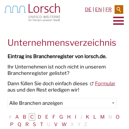
DE
|
EN
|
FR
AKTUELLES & TERMINE
Unternehmensverzeichnis
RATHAUS & SERVICE
Eintrag ins Branchenregister von lorsch.de.
RATHAUS
Ihr Unternehmen ist noch nicht in unserem
Branchenregister gelistet?
POLITIK
Dann füllen Sie doch einfach dieses
Formular
aus und den Rest erledigen wir!
SERVICE
WIRTSCHAFT
#
A
B
C
D
E
F
G
H
I
J
K
L
M
N
O
Unternehmen in Lorsch
P
Q
R
S
T
U
V
W
X
Y
Z