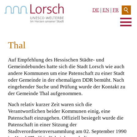
DE
|
EN
|
FR
AKTUELLES & TERMINE
Thal
RATHAUS & SERVICE
Auf Empfehlung des Hessischen Städte- und
Gemeindebundes hatte sich die Stadt Lorsch wie auch
BAUEN & UMWELT
andere Kommunen um eine Patenschaft zu einer Stadt
oder Gemeinde in der ehemaligen DDR bemüht. Nach
LEBEN IN LORSCH
eingehender Suche und Prüfung wurde der Kontakt zu
der Gemeinde Thal aufgenommen.
KULTUR
Nach relativ kurzer Zeit waren sich die
Verantwortlichen beider Kommunen einig, eine
UNESCO-WELTKULTURERBE
Patenschaft einzugehen. Offiziell besiegelt wurde die
Patenschaft in einer Sitzung der
STADTFESTE
Stadtverordnetenversammlung am 02. September 1990