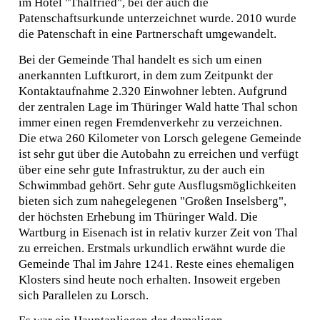
im Hotel "Thalfried", bei der auch die
MUSEEN
Patenschaftsurkunde unterzeichnet wurde. 2010 wurde
die Patenschaft in eine Partnerschaft umgewandelt.
FREUNDE IN EUROPA
Bei der Gemeinde Thal handelt es sich um einen
anerkannten Luftkurort, in dem zum Zeitpunkt der
Le Coteau
Kontaktaufnahme 2.320 Einwohner lebten. Aufgrund
der zentralen Lage im Thüringer Wald hatte Thal schon
Zwevegem
immer einen regen Fremdenverkehr zu verzeichnen.
Die etwa 260 Kilometer von Lorsch gelegene Gemeinde
Thal
ist sehr gut über die Autobahn zu erreichen und verfügt
über eine sehr gute Infrastruktur, zu der auch ein
Giebau
Schwimmbad gehört. Sehr gute Ausflugsmöglichkeiten
bieten sich zum nahegelegenen "Großen Inselsberg",
Sternberk
der höchsten Erhebung im Thüringer Wald. Die
Wartburg in Eisenach ist in relativ kurzer Zeit von Thal
KULTURPROJEKTE
zu erreichen. Erstmals urkundlich erwähnt wurde die
Gemeinde Thal im Jahre 1241. Reste eines ehemaligen
THEATER SAPPERLOT
Klosters sind heute noch erhalten. Insoweit ergeben
sich Parallelen zu Lorsch.
TOURISMUS