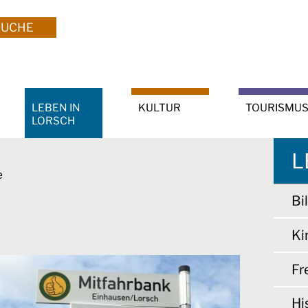
SUCHE
LEBEN IN
KULTUR
TOURISMU
LORSCH
L
e
Bi
Ki
Fr
Hi