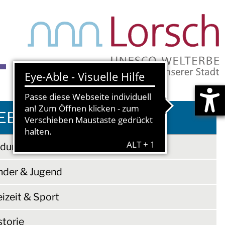
S
EBEN IN LORSCH
ldung
nder & Jugend
eizeit & Sport
storie