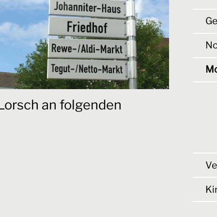
Ge
No
Mo
 Lorsch an folgenden
Ve
Ki