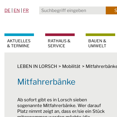
DE
|
EN
|
FR
AKTUELLES
RATHAUS &
BAUEN &
& TERMINE
SERVICE
UMWELT
LEBEN IN LORSCH
Mobilität
Mitfahrerbänk
Mitfahrerbänke
Ab sofort gibt es in Lorsch sieben
sogenannte Mitfahrerbänke. Wer darauf
Platz nimmt zeigt an, dass er/sie ein Stück
mitgenommen werden möchte (die