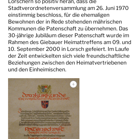
Lorschern so positiv heran, dass die
MUSEEN
Stadtverordnetenversammlung am 26. Juni 1970
einstimmig beschloss, für die ehemaligen
FREUNDE IN EUROPA
Bewohnen der in Rede stehenden mährischen
Kommunen die Patenschaft zu übernehmen. Das
30-jährige Jubiläum dieser Patenschaft wurde im
Le Coteau
Rahmen des Giebauer Heimattreffens am 09. und
10. September 2000 in Lorsch gefeiert. Im Laufe
Zwevegem
der Zeit entwickelten sich viele freundschaftliche
Thal
Beziehungen zwischen den Heimatvertriebenen
und den Einheimischen.
Giebau
Sternberk
KULTURPROJEKTE
THEATER SAPPERLOT
TOURISMUS