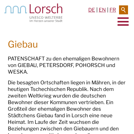
DE
|
EN
|
FR
AKTUELLES & TERMINE
Giebau
RATHAUS & SERVICE
PATENSCHAFT zu den ehemaligen Bewohnern
von GIEBAU, PETERSDORF, POHORSCH und
BAUEN & UMWELT
WESKA.
Die besagten Ortschaften liegen in Mähren, in der
LEBEN IN LORSCH
heutigen Tschechischen Republik. Nach dem
zweiten Weltkrieg wurden die deutschen
KULTUR
Bewohner dieser Kommunen vertrieben. Ein
Großteil der ehemaligen Bewohner des
UNESCO-WELTKULTURERBE
Städtchens Giebau fand in Lorsch eine neue
Heimat. Im Laufe der Zeit wuchsen die
STADTFESTE
Beziehungen zwischen den Giebauern und den