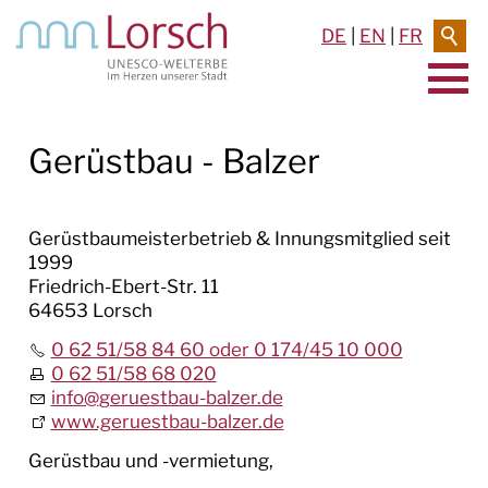
DE
|
EN
|
FR
AKTUELLES & TERMINE
Gerüstbau - Balzer
RATHAUS & SERVICE
Gerüstbaumeisterbetrieb & Innungsmitglied seit
BAUEN & UMWELT
1999
Friedrich-Ebert-Str. 11
LEBEN IN LORSCH
64653 Lorsch
0 62 51/58 84 60 oder 0 174/45 10 000
KULTUR
0 62 51/58 68 020
info
@
geruestbau-balzer.de
TOURISMUS
www.geruestbau-balzer.de
Gerüstbau und -vermietung,