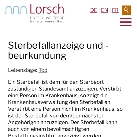
DE
|
EN
|
FR
AKTUELLES & TERMINE
Sterbefallanzeige und -
beurkundung
RATHAUS & SERVICE
BAUEN & UMWELT
Lebenslage:
Tod
Ein Sterbefall ist dem für den Sterbeort
LEBEN IN LORSCH
zuständigen Standesamt anzuzeigen. Verstirbt
eine Person im Krankenhaus, so zeigt die
KULTUR
Krankenhausverwaltung den Sterbefall an.
Verstirbt eine Person nicht im Krankenhaus, so
TOURISMUS
ist der Sterbefall von dem/der nächsten
Angehörigen anzuzeigen. Der Sterbefall kann
auch von einem bevollmächtigten
Bestattungsinstitut angezeigt werden.