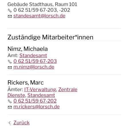
Gebäude Stadthaus, Raum 101
0 62 51/59 67-203, -202
standesamt@lorsch.de
Zuständige Mitarbeiter*innen
Nimz, Michaela
Amt
:
Standesamt
0 62 51/59 67-203
m.nimz@lorsch.de
Rickers, Marc
Ämter
:
IT-Verwaltung
,
Zentrale
Dienste
,
Standesamt
0 62 51/59 67-202
m.rickers@lorsch.de
Zurück