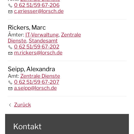
0 62 51/59 67-206
c.griesser@lorsch.de
Rickers, Marc
Ämter
:
IT-Verwaltung
,
Zentrale
Dienste
,
Standesamt
0 62 51/59 67-202
m.rickers@lorsch.de
Seipp, Alexandra
Amt
:
Zentrale Dienste
0 62 51/59 67-207
a.seipp@lorsch.de
Zurück
Kontakt