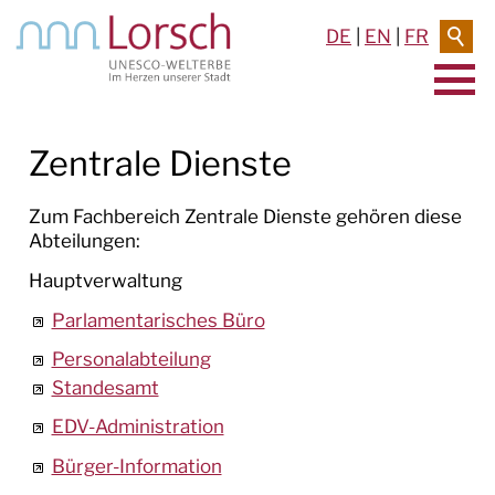
DE
|
EN
|
FR
AKTUELLES & TERMINE
Zentrale Dienste
RATHAUS & SERVICE
Zum Fachbereich Zentrale Dienste gehören diese
Abteilungen:
BAUEN & UMWELT
Hauptverwaltung
LEBEN IN LORSCH
Parlamentarisches Büro
Personalabteilung
KULTUR
Standesamt
TOURISMUS
EDV-Administration
Bürger-Information