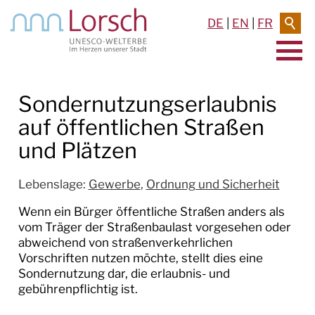
DE
|
EN
|
FR
AKTUELLES & TERMINE
Sondernutzungserlaubnis
auf öffentlichen Straßen
RATHAUS & SERVICE
und Plätzen
BAUEN & UMWELT
Lebenslage:
Gewerbe
,
Ordnung und Sicherheit
LEBEN IN LORSCH
Wenn ein Bürger öffentliche Straßen anders als
vom Träger der Straßenbaulast vorgesehen oder
KULTUR
abweichend von straßenverkehrlichen
Vorschriften nutzen möchte, stellt dies eine
TOURISMUS
Sondernutzung dar, die erlaubnis- und
gebührenpflichtig ist.