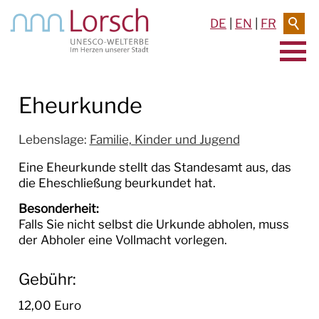
DE
|
EN
|
FR
AKTUELLES & TERMINE
Eheurkunde
RATHAUS & SERVICE
Lebenslage:
Familie, Kinder und Jugend
RATHAUS
Eine Eheurkunde stellt das Standesamt aus, das
die Eheschließung beurkundet hat.
POLITIK
Besonderheit:
Falls Sie nicht selbst die Urkunde abholen, muss
SERVICE
der Abholer eine Vollmacht vorlegen.
Dienstleistungen A-Z
Gebühr:
Formulare und Anträge
12,00 Euro