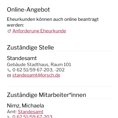
Online-Service
Online-Angebot
Satzungen/Verordnungen
Eheurkunden können auch online beantragt
Schäden melden
werden:
Anforderung Eheurkunde
Lebenslagen
Zuständige Stelle
Ausschreibungen
Standesamt
WIRTSCHAFT
Gebäude Stadthaus, Raum 101
0 62 51/59 67-203, -202
STELLEN & AUSBILDUNG
standesamt@lorsch.de
BAUEN & UMWELT
Zuständige Mitarbeiter*innen
LEBEN IN LORSCH
Nimz, Michaela
KULTUR
Amt
:
Standesamt
0 62 51/59 67-203