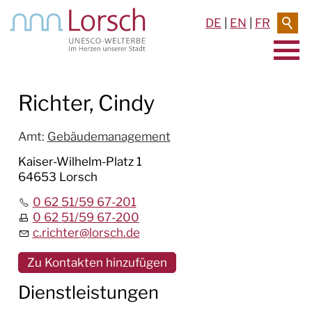
DE
|
EN
|
FR
AKTUELLES & TERMINE
Richter, Cindy
RATHAUS & SERVICE
Amt
:
Gebäudemanagement
BAUEN & UMWELT
Kaiser-Wilhelm-Platz 1
64653 Lorsch
LEBEN IN LORSCH
0 62 51/59 67-201
0 62 51/59 67-200
KULTUR
c.richter
@
lorsch.de
TOURISMUS
Zu Kontakten hinzufügen
Dienstleistungen