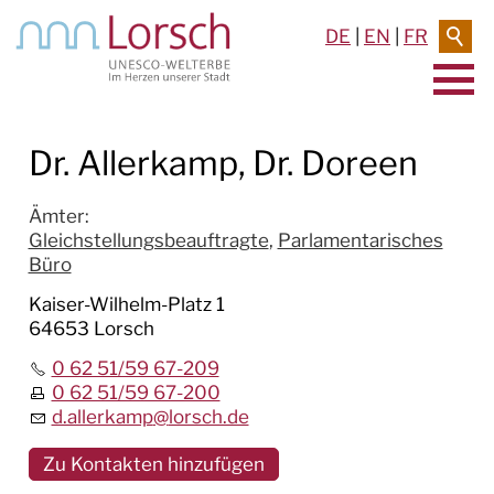
DE
|
EN
|
FR
AKTUELLES & TERMINE
Dr. Allerkamp, Dr. Doreen
RATHAUS & SERVICE
Ämter
:
Gleichstellungsbeauftragte
,
Parlamentarisches
BAUEN & UMWELT
Büro
Kaiser-Wilhelm-Platz 1
LEBEN IN LORSCH
64653 Lorsch
KULTUR
0 62 51/59 67-209
0 62 51/59 67-200
TOURISMUS
d.allerkamp
@
lorsch.de
Zu Kontakten hinzufügen