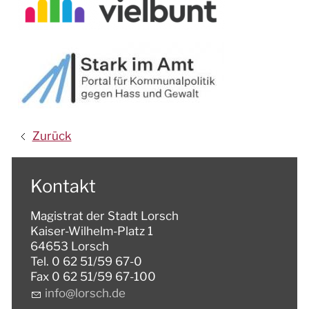
Zurück
Kontakt
Magistrat der Stadt Lorsch
Kaiser-Wilhelm-Platz 1
64653 Lorsch
Tel. 0 62 51/59 67-0
Fax 0 62 51/59 67-100
nf
l
rsch
d