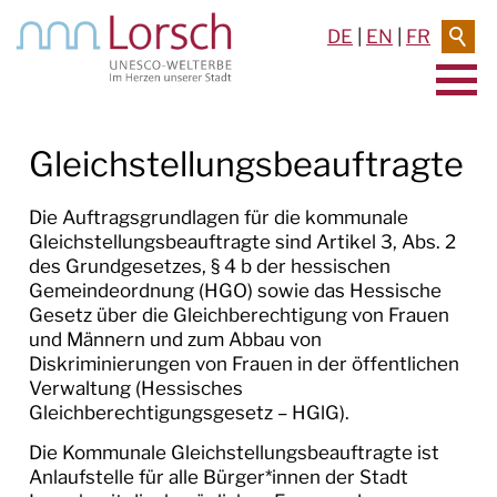
DE
|
EN
|
FR
AKTUELLES & TERMINE
Gleichstellungsbeauftragte
RATHAUS & SERVICE
Die Auftragsgrundlagen für die kommunale
Gleichstellungsbeauftragte sind Artikel 3, Abs. 2
BAUEN & UMWELT
des Grundgesetzes, § 4 b der hessischen
Gemeindeordnung (HGO) sowie das Hessische
LEBEN IN LORSCH
Gesetz über die Gleichberechtigung von Frauen
und Männern und zum Abbau von
KULTUR
Diskriminierungen von Frauen in der öffentlichen
Verwaltung (Hessisches
Gleichberechtigungsgesetz – HGlG).
TOURISMUS
Die Kommunale Gleichstellungsbeauftragte ist
Anlaufstelle für alle Bürger*innen der Stadt