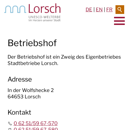
DE
|
EN
|
FR
AKTUELLES & TERMINE
Betriebshof
RATHAUS & SERVICE
Der Betriebshof ist ein Zweig des Eigenbetriebes
Stadtbetriebe Lorsch.
BAUEN & UMWELT
Adresse
LEBEN IN LORSCH
In der Wolfshecke 2
KULTUR
64653 Lorsch
TOURISMUS
Kontakt
0 62 51/59 67-570
0 62 51/59 67-580