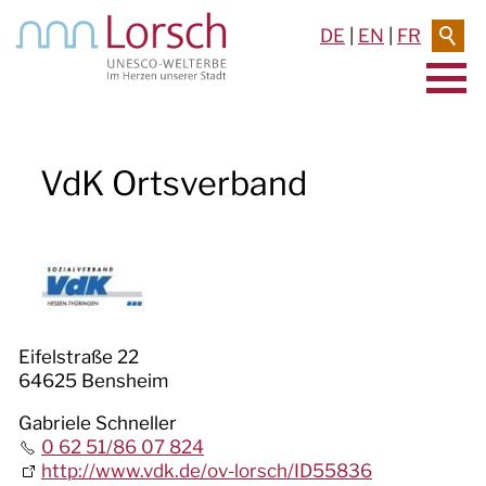
DE
|
EN
|
FR
AKTUELLES & TERMINE
VdK Ortsverband
RATHAUS & SERVICE
BAUEN & UMWELT
LEBEN IN LORSCH
KULTUR
Eifelstraße 22
64625 Bensheim
TOURISMUS
Gabriele Schneller
0 62 51/86 07 824
http://www.vdk.de/ov-lorsch/ID55836