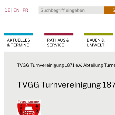
DE
|
EN
|
FR
AKTUELLES
RATHAUS &
BAUEN &
& TERMINE
SERVICE
UMWELT
TVGG Turnvereinigung 1871 e.V. Abteilung Turn
TVGG Turnvereinigung 1871