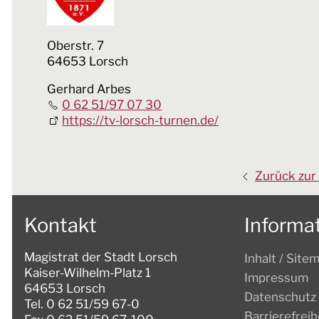
Oberstr. 7
64653 Lorsch
Gerhard Arbes
0 62 51/97 07 30
https://tv-lorsch-turnen.de/
Zurück zur
Kontakt
Informa
Magistrat der Stadt Lorsch
Inhalt / Site
Kaiser-Wilhelm-Platz 1
Impressum
64653 Lorsch
Datenschutz
Tel. 0 62 51/59 67-0
Barrierefreih