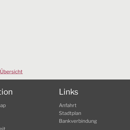
 Übersicht
tion
Links
map
Anfahrt
Stadtplan
Bankverbindung
eit