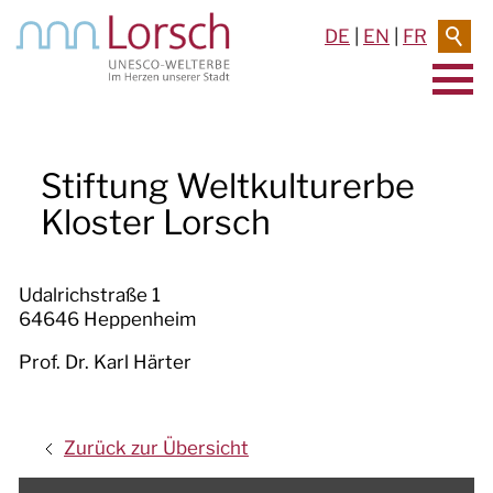
DE
|
EN
|
FR
AKTUELLES & TERMINE
Stiftung Weltkulturerbe
RATHAUS & SERVICE
Kloster Lorsch
BAUEN & UMWELT
Udalrichstraße 1
LEBEN IN LORSCH
64646 Heppenheim
KULTUR
Prof. Dr. Karl Härter
TOURISMUS
Zurück zur Übersicht