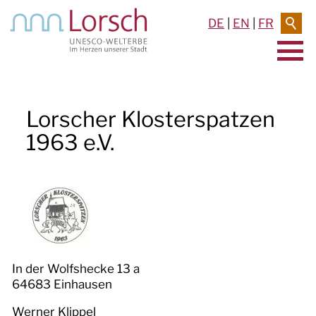
DE
|
EN
|
FR
AKTUELLES & TERMINE
Lorscher Klosterspatzen
RATHAUS & SERVICE
1963 e.V.
BAUEN & UMWELT
LEBEN IN LORSCH
KULTUR
TOURISMUS
In der Wolfshecke 13 a
64683 Einhausen
Werner Klippel