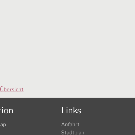
 Übersicht
tion
Links
map
Anfahrt
Stadtplan