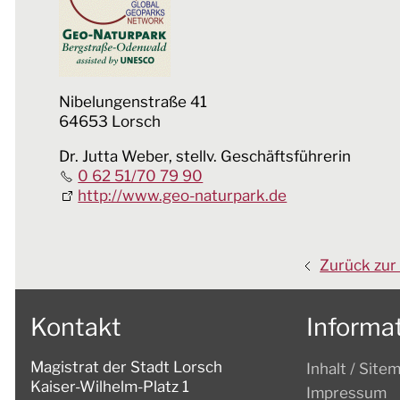
Nibelungenstraße 41
64653 Lorsch
Dr. Jutta Weber, stellv. Geschäftsführerin
0 62 51/70 79 90
http://www.geo-naturpark.de
Zurück zur
Kontakt
Informa
Magistrat der Stadt Lorsch
Inhalt / Site
Kaiser-Wilhelm-Platz 1
Impressum