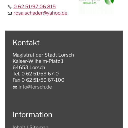
0 62 51/97 06 815
rosa.schader
@
yahoo.de
Kontakt
Magistrat der Stadt Lorsch
Kaiser-Wilhelm-Platz 1
64653 Lorsch
Tel. 0 62 51/59 67-0
Fax 0 62 51/59 67-100
nf
l
rsch
d
Information
Inhalt / Sitemap