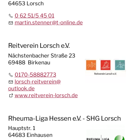
64653 Lorsch
0 62 51/5 45 01
martin.stenner
@
t-online.de
Reitverein Lorsch e.V.
Nächstenbacher Straße 23
69488 Birkenau
0170-58882773
lorsch-reitverein
@
outlook.de
www.reitverein-lorsch.de
Rheuma-Liga Hessen e.V. - SHG Lorsch
Hauptstr. 1
64683 Einhausen