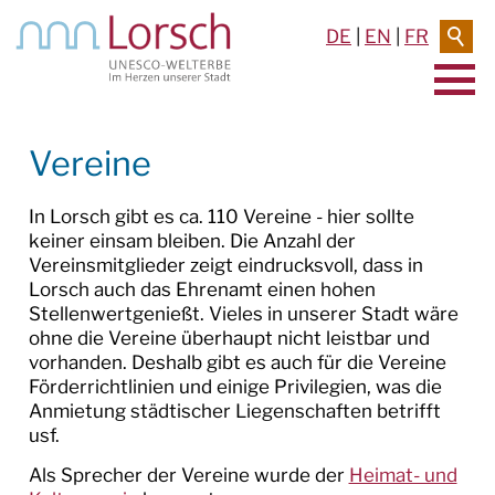
DE
|
EN
|
FR
AKTUELLES & TERMINE
Vereine
RATHAUS & SERVICE
In Lorsch gibt es ca. 110 Vereine - hier sollte
keiner einsam bleiben. Die Anzahl der
BAUEN & UMWELT
Vereinsmitglieder zeigt eindrucksvoll, dass in
Lorsch auch das Ehrenamt einen hohen
LEBEN IN LORSCH
Stellenwertgenießt. Vieles in unserer Stadt wäre
ohne die Vereine überhaupt nicht leistbar und
BILDUNG
vorhanden. Deshalb gibt es auch für die Vereine
Förderrichtlinien und einige Privilegien, was die
Anmietung städtischer Liegenschaften betrifft
KINDER & JUGEND
usf.
FREIZEIT & SPORT
Als Sprecher der Vereine wurde der
Heimat- und