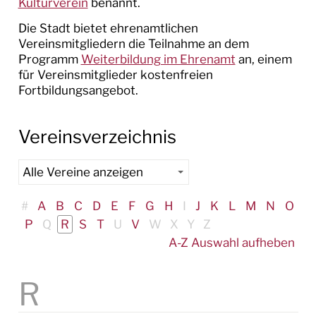
Kulturverein
benannt.
HISTORIE
Die Stadt bietet ehrenamtlichen
Vereinsmitgliedern die Teilnahme an dem
GESUNDHEIT
Programm
Weiterbildung im Ehrenamt
an, einem
für Vereinsmitglieder kostenfreien
NOTFALLNUMMERN
Fortbildungsangebot.
MOBILITÄT
Vereinsverzeichnis
VEREINE
Vereinsförderung
#
A
B
C
D
E
F
G
H
I
J
K
L
M
N
O
Vereinsfahrzeuge
P
Q
R
S
T
U
V
W
X
Y
Z
A-Z Auswahl aufheben
KIRCHEN
KULTUR
TOURISMUS