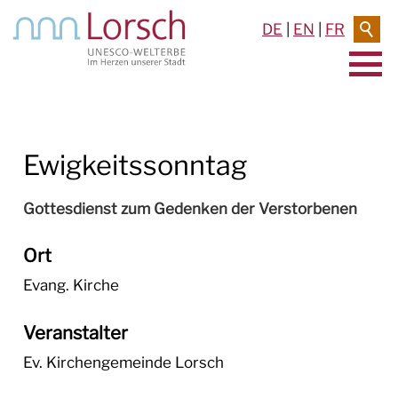
DE
|
EN
|
FR
AKTUELLES & TERMINE
Ewigkeitssonntag
RATHAUS & SERVICE
BAUEN & UMWELT
Gottesdienst zum Gedenken der Verstorbenen
LEBEN IN LORSCH
Ort
Evang. Kirche
KULTUR
Veranstalter
TOURISMUS
Ev. Kirchengemeinde Lorsch