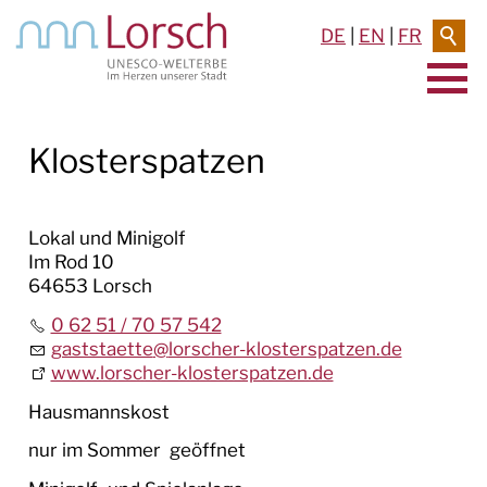
DE
|
EN
|
FR
AKTUELLES & TERMINE
Klosterspatzen
RATHAUS & SERVICE
Lokal und Minigolf
BAUEN & UMWELT
Im Rod 10
64653 Lorsch
LEBEN IN LORSCH
0 62 51 / 70 57 542
gaststaette
@
lorscher-klosterspatzen.de
KULTUR
www.lorscher-klosterspatzen.de
TOURISMUS
Hausmannskost
nur im Sommer geöffnet