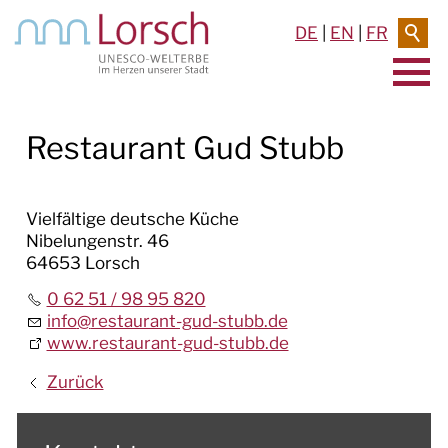
DE
|
EN
|
FR
AKTUELLES & TERMINE
Restaurant Gud Stubb
RATHAUS & SERVICE
Vielfältige deutsche Küche
BAUEN & UMWELT
Nibelungenstr. 46
64653 Lorsch
LEBEN IN LORSCH
0 62 51 / 98 95 820
info
@
restaurant-gud-stubb.de
KULTUR
www.restaurant-gud-stubb.de
TOURISMUS
Zurück