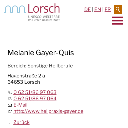
DE
|
EN
|
FR
AKTUELLES & TERMINE
Melanie Gayer-Quis
RATHAUS & SERVICE
BAUEN & UMWELT
Bereich:
Sonstige Heilberufe
Hagenstraße 2 a
LEBEN IN LORSCH
64653 Lorsch
0 62 51/86 97 063
KULTUR
0 62 51/86 97 064
E-Mail
TOURISMUS
http://www.heilpraxis-gayer.de
Zurück