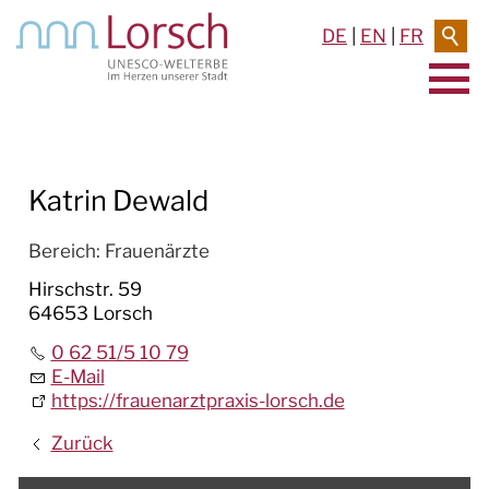
DE
|
EN
|
FR
AKTUELLES & TERMINE
Katrin Dewald
RATHAUS & SERVICE
BAUEN & UMWELT
Bereich:
Frauenärzte
Hirschstr. 59
LEBEN IN LORSCH
64653 Lorsch
0 62 51/5 10 79
KULTUR
E-Mail
https://frauenarztpraxis-lorsch.de
TOURISMUS
Zurück