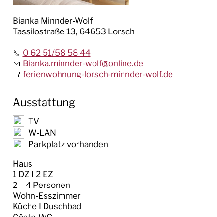
Bianka Minnder-Wolf
Tassilostraße 13, 64653 Lorsch
0 62 51/58 58 44
Bianka.minnder-wolf
@
online.de
ferienwohnung-lorsch-minnder-wolf.de
Ausstattung
TV
W-LAN
Parkplatz vorhanden
Haus
1 DZ I 2 EZ
2 – 4 Personen
Wohn-Esszimmer
Küche I Duschbad
Gäste-WC