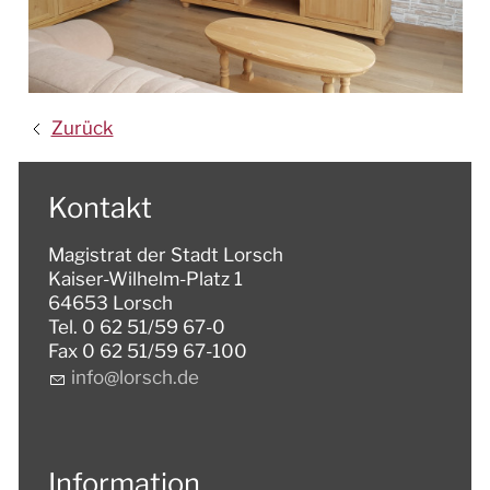
Zurück
Kontakt
Magistrat der Stadt Lorsch
Kaiser-Wilhelm-Platz 1
64653 Lorsch
Tel. 0 62 51/59 67-0
Fax 0 62 51/59 67-100
nf
l
rsch
d
Information