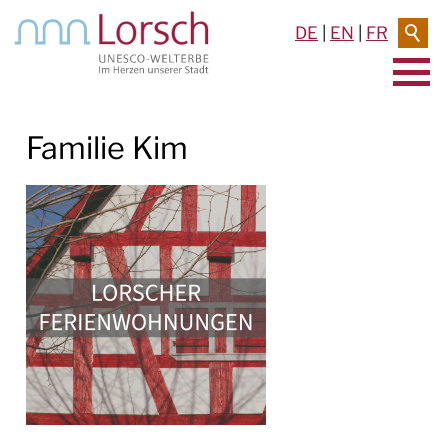
DE
|
EN
|
FR
AKTUELLES & TERMINE
Familie Kim
RATHAUS & SERVICE
BAUEN & UMWELT
LEBEN IN LORSCH
KULTUR
TOURISMUS