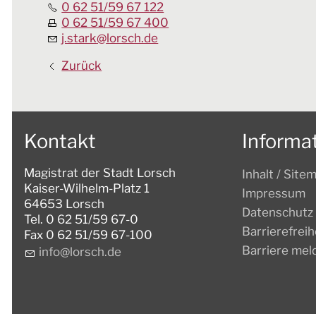
0 62 51/59 67 122
0 62 51/59 67 400
j.stark
@
lorsch.de
Zurück
Kontakt
Informa
Magistrat der Stadt Lorsch
Inhalt / Site
Kaiser-Wilhelm-Platz 1
Impressum
64653 Lorsch
Datenschutz
Tel. 0 62 51/59 67-0
Barrierefreih
Fax 0 62 51/59 67-100
Barriere mel
nf
l
rsch
d