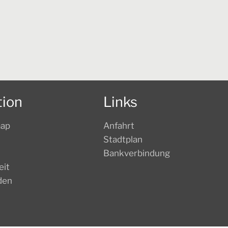
tion
Links
map
Anfahrt
Stadtplan
Bankverbindung
eit
den