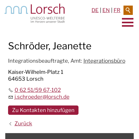
DE
|
EN
|
FR
AKTUELLES & TERMINE
Schröder, Jeanette
RATHAUS & SERVICE
Integrationsbeauftragte,
Amt
:
Integrationsbüro
BAUEN & UMWELT
Kaiser-Wilhelm-Platz 1
64653 Lorsch
LEBEN IN LORSCH
0 62 51/59 67-102
j.schroeder
@
lorsch.de
KULTUR
Zu Kontakten hinzufügen
TOURISMUS
Zurück