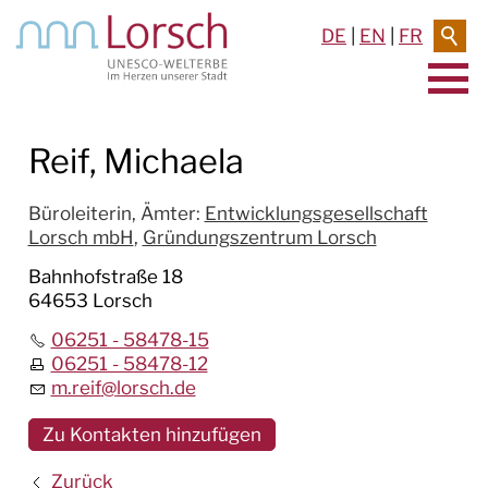
DE
|
EN
|
FR
AKTUELLES & TERMINE
Reif, Michaela
RATHAUS & SERVICE
Büroleiterin,
Ämter
:
Entwicklungsgesellschaft
Lorsch mbH
,
Gründungszentrum Lorsch
BAUEN & UMWELT
Bahnhofstraße 18
64653 Lorsch
LEBEN IN LORSCH
06251 - 58478-15
KULTUR
06251 - 58478-12
m.reif
@
lorsch.de
TOURISMUS
Zu Kontakten hinzufügen
Zurück