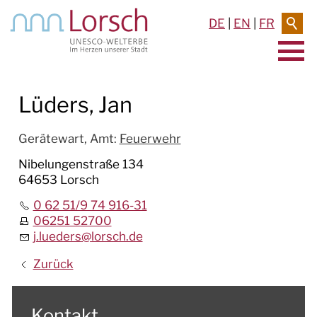
DE
|
EN
|
FR
AKTUELLES & TERMINE
Lüders, Jan
RATHAUS & SERVICE
Gerätewart,
Amt
:
Feuerwehr
BAUEN & UMWELT
Nibelungenstraße 134
64653 Lorsch
LEBEN IN LORSCH
0 62 51/9 74 916-31
06251 52700
KULTUR
j.lueders
@
lorsch.de
Zurück
TOURISMUS
Kontakt