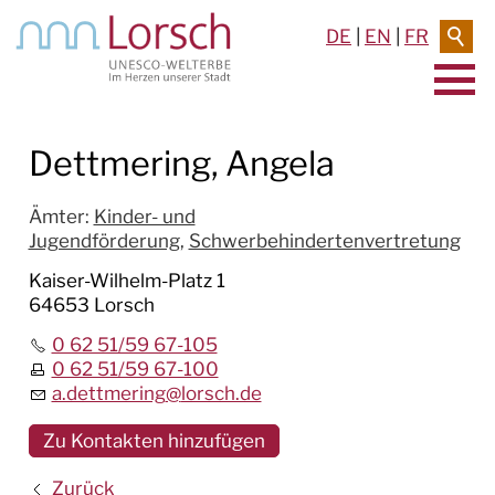
DE
|
EN
|
FR
AKTUELLES & TERMINE
Dettmering, Angela
RATHAUS & SERVICE
Ämter
:
Kinder- und
Jugendförderung
,
Schwerbehindertenvertretung
BAUEN & UMWELT
Kaiser-Wilhelm-Platz 1
64653 Lorsch
LEBEN IN LORSCH
0 62 51/59 67-105
KULTUR
0 62 51/59 67-100
a.dettmering
@
lorsch.de
TOURISMUS
Zu Kontakten hinzufügen
Zurück