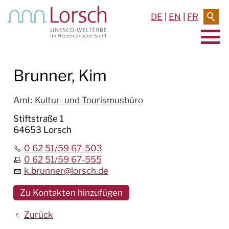
DE
|
EN
|
FR
AKTUELLES & TERMINE
Brunner, Kim
RATHAUS & SERVICE
Amt
:
Kultur- und Tourismusbüro
BAUEN & UMWELT
Stiftstraße 1
64653 Lorsch
LEBEN IN LORSCH
0 62 51/59 67-503
0 62 51/59 67-555
KULTUR
k.brunner
@
lorsch.de
TOURISMUS
Zu Kontakten hinzufügen
Zurück