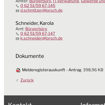
Ämter
:
Bürgerbüro
,
IT-Verwaltung
,
Gewerbe und
0 62 51/59 67-145
d.schmitzer@lorsch.de
Schneider, Karola
Amt
:
Bürgerbüro
0 62 51/59 67-147
k.schneider@lorsch.de
Dokumente
Melderegisterauskunft - Antrag
398,96 KB
Zurück