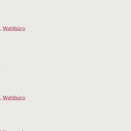
n
,
Wahlbüro
n
n
,
Wahlbüro