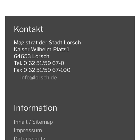
LEBEN IN LORSCH
KULTUR
Kontakt
TOURISMUS
Magistrat der Stadt Lorsch
Kaiser-Wilhelm-Platz 1
64653 Lorsch
Tel. 0 62 51/59 67-0
Fax 0 62 51/59 67-100
nf
l
rsch
d
Information
Inhalt / Sitemap
Impressum
Datenschutz