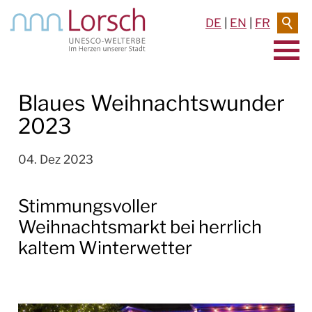
DE
|
EN
|
FR
AKTUELLES & TERMINE
Blaues Weihnachtswunder
2023
VERANSTALTUNGEN
TERMINE
04. Dez 2023
PRESSEMELDUNGEN
Stimmungsvoller
Archiv 2025
Weihnachtsmarkt bei herrlich
kaltem Winterwetter
Archiv 2024
Archiv 2023