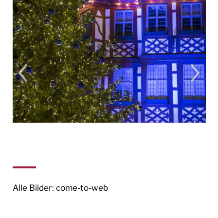
BILDERGALERIEN
WIR IN LORSCH
BAUSTELLEN IN LORSCH
BAUSTELLENTAGEBUCH
REGENRÜCKHALTEBECKEN
BAUSTELLENTAGEBUCH
NIBELUNGENHALLE
BAUSTELLENTAGEBUCH PUMPWERK OST
AMTLICHE BEKANNTMACHUNGEN
RATHAUS & SERVICE
Alle Bilder: come-to-web
BAUEN & UMWELT