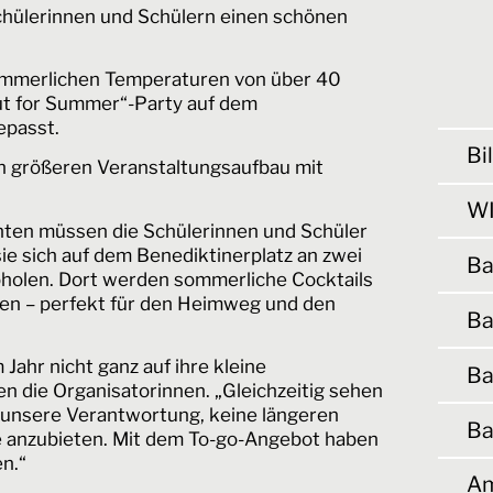
chülerinnen und Schülern einen schönen
ommerlichen Temperaturen von über 40
out for Summer“-Party auf dem
gepasst.
Bi
en größeren Veranstaltungsaufbau mit
WI
ichten müssen die Schülerinnen und Schüler
ie sich auf dem Benediktinerplatz an zwei
Ba
bholen. Dort werden sommerliche Cocktails
n – perfekt für den Heimweg und den
Ba
 Jahr nicht ganz auf ihre kleine
Ba
n die Organisatorinnen. „Gleichzeitig sehen
 unsere Verantwortung, keine längeren
Ba
ne anzubieten. Mit dem To-go-Angebot haben
en.“
Am