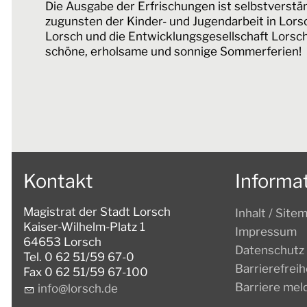
Die Ausgabe der Erfrischungen ist selbstverstän
zugunsten der Kinder- und Jugendarbeit in Lors
Lorsch und die Entwicklungsgesellschaft Lorsc
schöne, erholsame und sonnige Sommerferien!
Kontakt
Informa
Magistrat der Stadt Lorsch
Inhalt / Site
Kaiser-Wilhelm-Platz 1
Impressum
64653 Lorsch
Datenschutz
Tel. 0 62 51/59 67-0
Barrierefreih
Fax 0 62 51/59 67-100
Barriere mel
nf
l
rsch
d