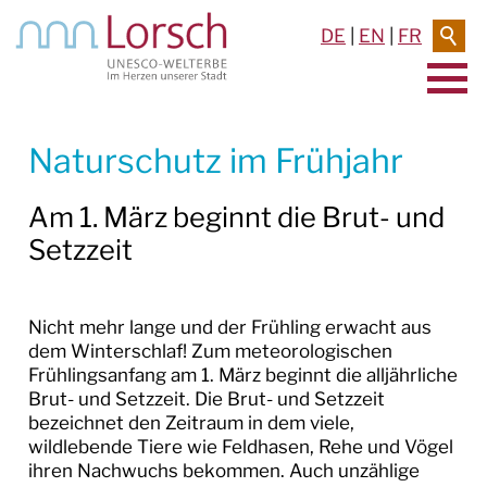
DE
|
EN
|
FR
AKTUELLES & TERMINE
Naturschutz im Frühjahr
VERANSTALTUNGEN
Am 1. März beginnt die Brut- und
Setzzeit
TERMINE
PRESSEMELDUNGEN
Nicht mehr lange und der Frühling erwacht aus
Archiv 2025
dem Winterschlaf! Zum meteorologischen
Frühlingsanfang am 1. März beginnt die alljährliche
Archiv 2024
Brut- und Setzzeit. Die Brut- und Setzzeit
bezeichnet den Zeitraum in dem viele,
Archiv 2023
wildlebende Tiere wie Feldhasen, Rehe und Vögel
ihren Nachwuchs bekommen. Auch unzählige