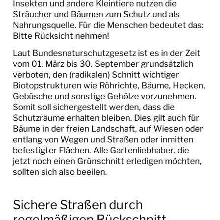
BILDERGALERIEN
Insekten und andere Kleintiere nutzen die
Sträucher und Bäumen zum Schutz und als
Nahrungsquelle. Für die Menschen bedeutet das:
WIR IN LORSCH
Bitte Rücksicht nehmen!
BAUSTELLEN IN LORSCH
Laut Bundesnaturschutzgesetz ist es in der Zeit
vom 01. März bis 30. September grundsätzlich
BAUSTELLENTAGEBUCH
verboten, den (radikalen) Schnitt wichtiger
REGENRÜCKHALTEBECKEN
Biotopstrukturen wie Röhrichte, Bäume, Hecken,
Gebüsche und sonstige Gehölze vorzunehmen.
BAUSTELLENTAGEBUCH
Somit soll sichergestellt werden, dass die
NIBELUNGENHALLE
Schutzräume erhalten bleiben. Dies gilt auch für
Bäume in der freien Landschaft, auf Wiesen oder
entlang von Wegen und Straßen oder inmitten
BAUSTELLENTAGEBUCH PUMPWERK OST
befestigter Flächen. Alle Gartenliebhaber, die
jetzt noch einen Grünschnitt erledigen möchten,
AMTLICHE BEKANNTMACHUNGEN
sollten sich also beeilen.
RATHAUS & SERVICE
Sichere Straßen durch
BAUEN & UMWELT
regelmäßigen Rückschnitt