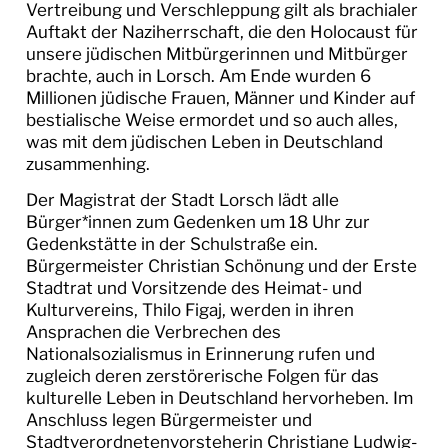
BILDERGALERIEN
Vertreibung und Verschleppung gilt als brachialer
Auftakt der Naziherrschaft, die den Holocaust für
WIR IN LORSCH
unsere jüdischen Mitbürgerinnen und Mitbürger
brachte, auch in Lorsch. Am Ende wurden 6
Millionen jüdische Frauen, Männer und Kinder auf
BAUSTELLEN IN LORSCH
bestialische Weise ermordet und so auch alles,
was mit dem jüdischen Leben in Deutschland
BAUSTELLENTAGEBUCH
zusammenhing.
REGENRÜCKHALTEBECKEN
Der Magistrat der Stadt Lorsch lädt alle
BAUSTELLENTAGEBUCH
Bürger*innen zum Gedenken um 18 Uhr zur
NIBELUNGENHALLE
Gedenkstätte in der Schulstraße ein.
Bürgermeister Christian Schönung und der Erste
BAUSTELLENTAGEBUCH PUMPWERK OST
Stadtrat und Vorsitzende des Heimat- und
Kulturvereins, Thilo Figaj, werden in ihren
Ansprachen die Verbrechen des
AMTLICHE BEKANNTMACHUNGEN
Nationalsozialismus in Erinnerung rufen und
zugleich deren zerstörerische Folgen für das
RATHAUS & SERVICE
kulturelle Leben in Deutschland hervorheben. Im
Anschluss legen Bürgermeister und
BAUEN & UMWELT
Stadtverordnetenvorsteherin Christiane Ludwig-