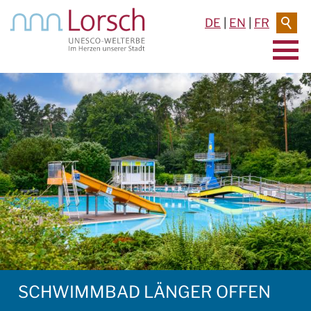
DE
|
EN
|
FR
AKTUELLES & TERMINE
RATHAUS & SERVICE
BAUEN & UMWELT
LEBEN IN LORSCH
KULTUR
TOURISMUS
SCHWIMMBAD LÄNGER OFFEN