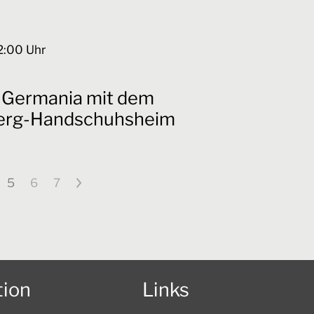
2:00
Uhr
 Germania mit dem
berg-Handschuhsheim
5
6
7
>
tion
Links