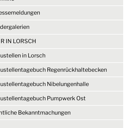
essemeldungen
ldergalerien
R IN LORSCH
ustellen in Lorsch
ustellentagebuch Regenrückhaltebecken
ustellentagebuch Nibelungenhalle
ustellentagebuch Pumpwerk Ost
tliche Bekanntmachungen