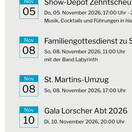
Show-Depot Zehntscheu
Nov
05
Do,
05. November 2026
, 17:00
Uhr
- 
Musik, Cocktails und Führungen in h
Familiengottesdienst zu S
Nov
08
So,
08. November 2026
, 11:00
Uhr
mit der Band Labyrinth
St. Martins-Umzug
Nov
08
So,
08. November 2026
, 17:00
Uhr
Gala Lorscher Abt 2026
Nov
10
Di,
10. November 2026
, 20:00
Uhr