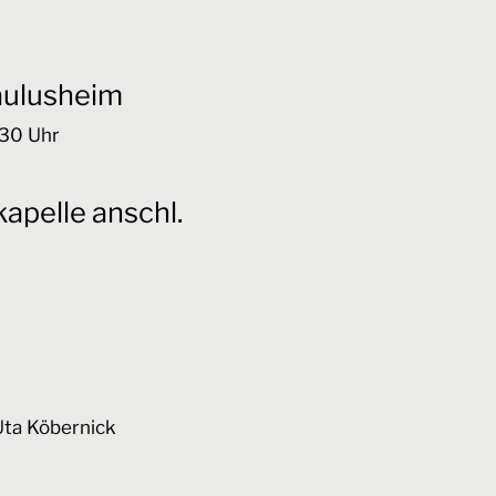
aulusheim
:30
Uhr
apelle anschl.
Uta Köbernick