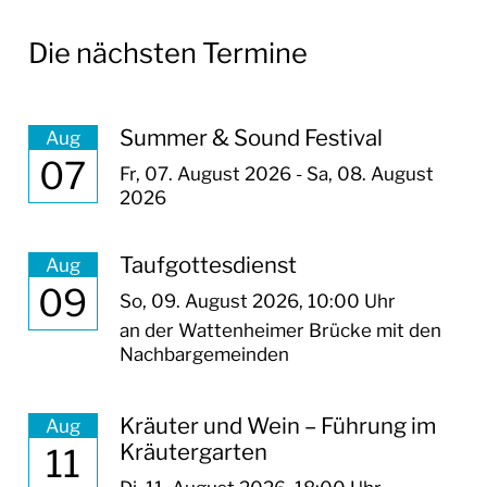
WIR IN LORSCH
Die nächsten Termine
BAUSTELLEN IN LORSCH
BAUSTELLENTAGEBUCH
Summer & Sound Festival
REGENRÜCKHALTEBECKEN
Aug
07
Fr,
07. August 2026
-
Sa,
08. August
BAUSTELLENTAGEBUCH
2026
NIBELUNGENHALLE
Taufgottesdienst
BAUSTELLENTAGEBUCH PUMPWERK OST
Aug
09
So,
09. August 2026
, 10:00
Uhr
AMTLICHE BEKANNTMACHUNGEN
an der Wattenheimer Brücke mit den
Nachbargemeinden
RATHAUS & SERVICE
BAUEN & UMWELT
Kräuter und Wein – Führung im
Aug
Kräutergarten
11
LEBEN IN LORSCH