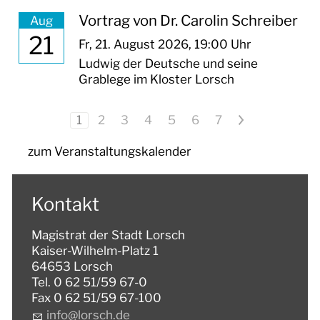
Vortrag von Dr. Carolin Schreiber
Aug
21
Fr,
21. August 2026
, 19:00
Uhr
Ludwig der Deutsche und seine
Grablege im Kloster Lorsch
1
2
3
4
5
6
7
>
zum Veranstaltungskalender
Kontakt
Magistrat der Stadt Lorsch
Kaiser-Wilhelm-Platz 1
64653 Lorsch
Tel. 0 62 51/59 67-0
Fax 0 62 51/59 67-100
nf
l
rsch
d