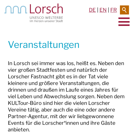
DE
|
EN
|
FR
AKTUELLES & TERMINE
Veranstaltungen
VERANSTALTUNGEN
In Lorsch sei immer was los, heißt es. Neben den
Veranstaltungsübersicht
vier großen Stadtfesten und natürlich der
Lorscher Fastnacht gibt es in der Tat viele
Veranstaltung anmelden
kleinere und größere Veranstaltungen, die
drinnen und draußen im Laufe eines Jahres für
TERMINE
viel Leben und Abwechslung sorgen. Neben dem
KULTour-Büro sind hier die vielen Lorscher
PRESSEMELDUNGEN
Vereine tätig, aber auch die eine oder andere
Partner-Agentur, mit der wir liebgewonnene
BILDERGALERIEN
Events für die Lorscher*innen und ihre Gäste
anbieten.